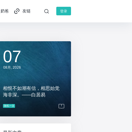
奶爸
友链
登录
07
08月, 2026
相恨不如潮有信，相思始觉
海非深。——白居易
随机一文