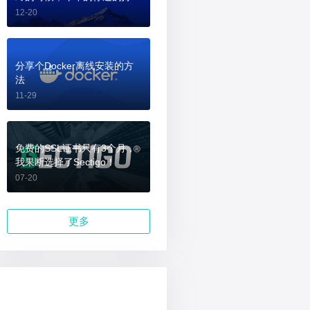
吗？
12-20
分享个Docker离线安装的方
法
11-29
免费的SSL证书只有3个月，
我果断选择了Sectigo！
07-20
更多