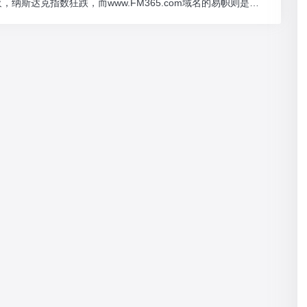
纳斯达克指数狂跌，而www.FM365.com域名的易帜则是最