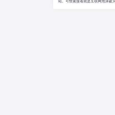
站。可惜紧接着就是互联网泡沫破灭，
后一...