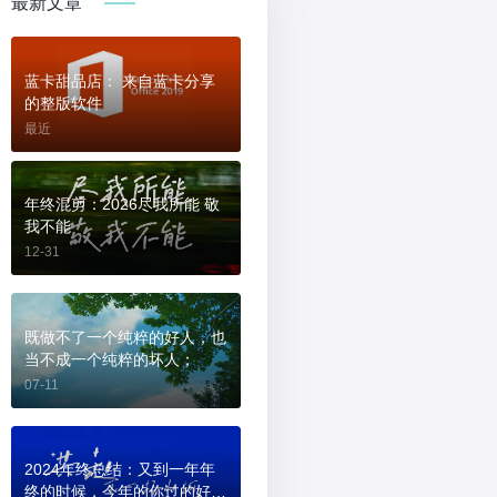
最新文章
蓝卡甜品店： 来自蓝卡分享
的整版软件
最近
年终混剪：2026尽我所能 敬
我不能
12-31
既做不了一个纯粹的好人，也
当不成一个纯粹的坏人；
07-11
2024年终总结：又到一年年
终的时候，今年的你过的好