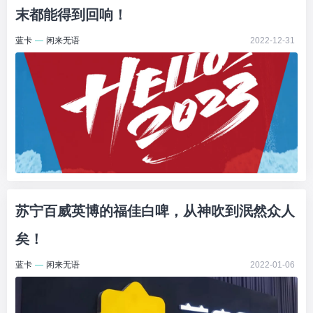
末都能得到回响！
蓝卡
—
闲来无语
2022-12-31
苏宁百威英博的福佳白啤，从神吹到泯然众人
矣！
蓝卡
—
闲来无语
2022-01-06