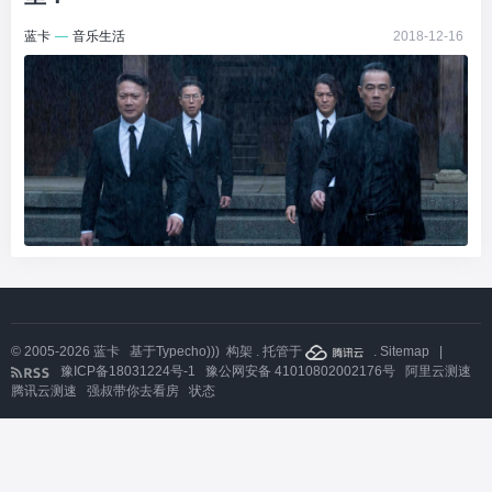
蓝卡
—
音乐生活
2018-12-16
© 2005-2026
蓝卡
基于
Typecho)))
构架 . 托管于
.
Sitemap
|
豫ICP备18031224号-1
豫公网安备 41010802002176号
阿里云测速
腾讯云测速
强叔带你去看房
状态