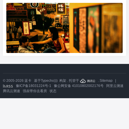
© 2005-2026
蓝卡
基于
Typecho)))
构架 . 托管于
.
Sitemap
|
豫ICP备18031224号-1
豫公网安备 41010802002176号
阿里云测速
腾讯云测速
强叔带你去看房
状态