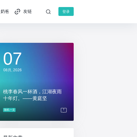
奶爸
友链
登录
07
08月, 2026
桃李春风一杯酒，江湖夜雨
十年灯。——黄庭坚
随机一文