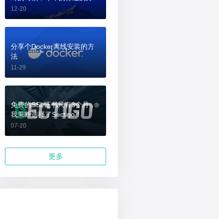
吗？
12-20
分享个Docker离线安装的方
法
11-29
免费的SSL证书只有3个月，
我果断选择了Sectigo！
07-20
更多