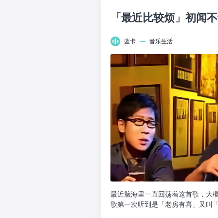
「最近比较烦」初闻不
蓝卡
—
音乐生活
最近脑海里一直回荡着这首歌，大
歌第一次听到是「老房有喜」又叫「
得曲调朗朗上口，最...