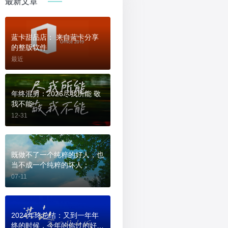
最新文章
蓝卡甜品店： 来自蓝卡分享
的整版软件
最近
年终混剪：2026尽我所能 敬
我不能
12-31
既做不了一个纯粹的好人，也
当不成一个纯粹的坏人；
07-11
2024年终总结：又到一年年
终的时候，今年的你过的好