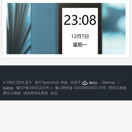
© 2005-2026
蓝卡
基于
Typecho)))
构架 . 托管于
.
Sitemap
|
豫ICP备18031224号-1
豫公网安备 41010802002176号
阿里云测速
腾讯云测速
强叔带你去看房
状态