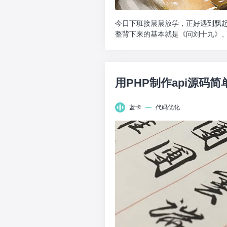
今日下班接晨晨放学，正好遇到飘
整背下来的基本就是《问刘十九》
性抽出时间，今天收集了...
用PHP制作api源码简
蓝卡
—
代码优化