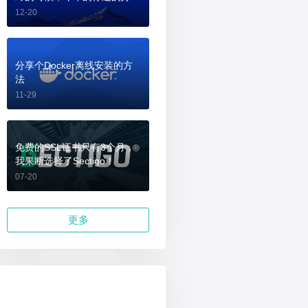
吗？
12-20
分享个Docker离线安装的方
法
11-29
免费的SSL证书只有3个月，
我果断选择了Sectigo！
07-20
更多