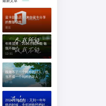
最新文章
蓝卡甜品店： 来自蓝卡分享
的整版软件
最近
年终混剪：2026尽我所能 敬
我不能
12-31
既做不了一个纯粹的好人，也
当不成一个纯粹的坏人；
07-11
2024年终总结：又到一年年
终的时候，今年的你过的好