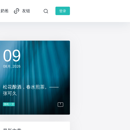
奶爸
友链
登录
09
08月, 2026
松花酿酒，春水煎茶。——
张可久
随机一文