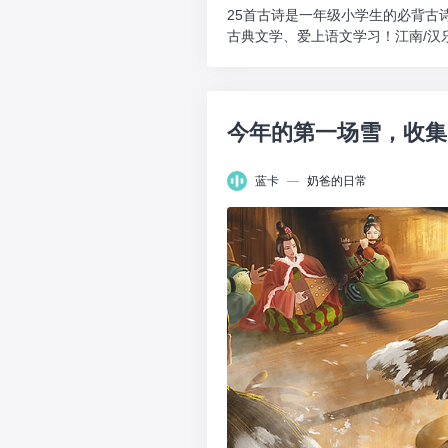
25首古诗是一年级小学生的必背古
古典文学、爱上语文学习！江南/汉
莲叶西。鱼戏莲叶南...
今年的第一场雪，收集
蓝卡
—
奶爸的日常