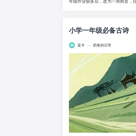
年级作业较多后，改为一周两首，目
你坚持学习背...
小学一年级必备古诗
蓝卡
—
奶爸的日常