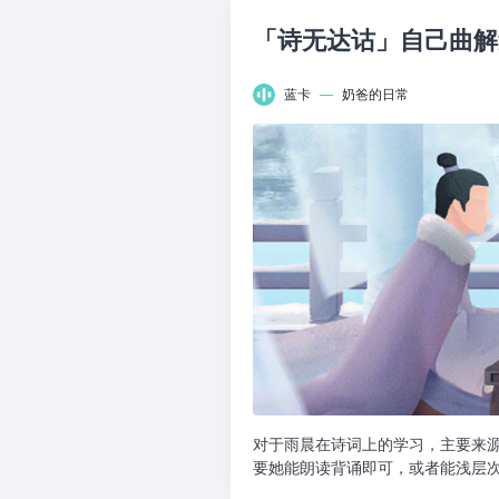
「诗无达诂」自己曲解
蓝卡
—
奶爸的日常
对于雨晨在诗词上的学习，主要来
要她能朗读背诵即可，或者能浅层
是在特定的社会背景、政...