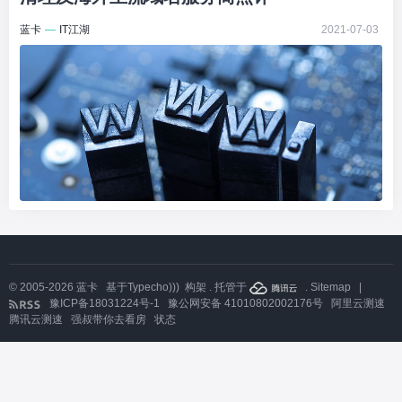
蓝卡
—
IT江湖
2021-07-03
© 2005-2026
蓝卡
基于
Typecho)))
构架 . 托管于
.
Sitemap
|
豫ICP备18031224号-1
豫公网安备 41010802002176号
阿里云测速
腾讯云测速
强叔带你去看房
状态