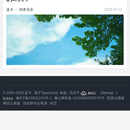
蓝卡
—
闲来无语
2025-07-11
© 2005-2026
蓝卡
基于
Typecho)))
构架 . 托管于
.
Sitemap
|
豫ICP备18031224号-1
豫公网安备 41010802002176号
阿里云测速
腾讯云测速
强叔带你去看房
状态