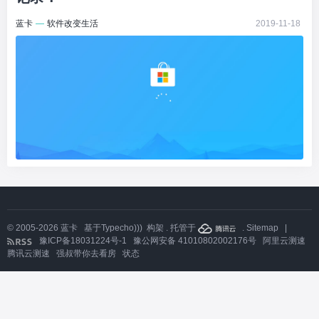
蓝卡
—
软件改变生活
2019-11-18
© 2005-2026
蓝卡
基于
Typecho)))
构架 . 托管于
.
Sitemap
|
豫ICP备18031224号-1
豫公网安备 41010802002176号
阿里云测速
腾讯云测速
强叔带你去看房
状态