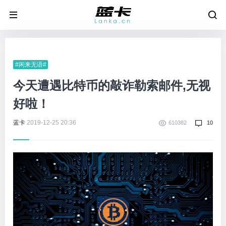
#闲来无语#
今天遭遇比特币的敲诈勒索邮件,无视
好啦！
蓝卡
2019-12-25 20:36
610382
10