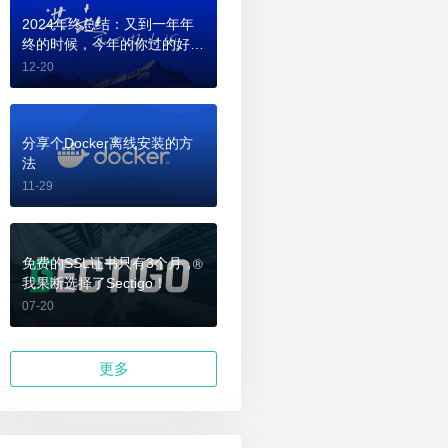
2024年终总结：又到一年年
终的时候，今年的你过的好
吗？
12-20
分享个Docker离线安装的方
法
11-29
免费的SSL证书只有3个月，
我果断选择了Sectigo！
07-20
更多