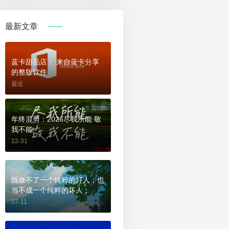
最新文章
蓝卡甜品店： 来自蓝卡分享
的整版软件
最近
年终混剪：2026尽我所能 敬
我不能
12-31
既做不了一个纯粹的好人，也
当不成一个纯粹的坏人；
07-11