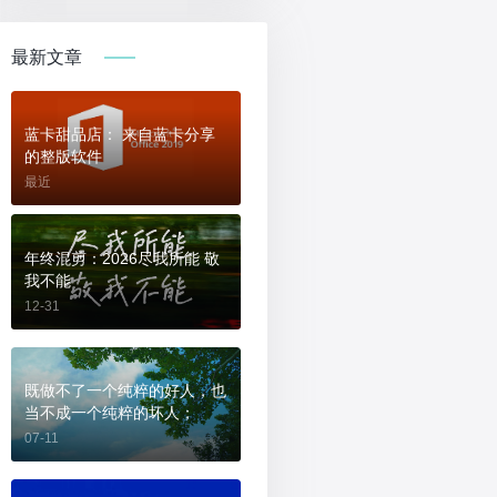
最新文章
蓝卡甜品店： 来自蓝卡分享
的整版软件
最近
年终混剪：2026尽我所能 敬
我不能
12-31
既做不了一个纯粹的好人，也
当不成一个纯粹的坏人；
07-11