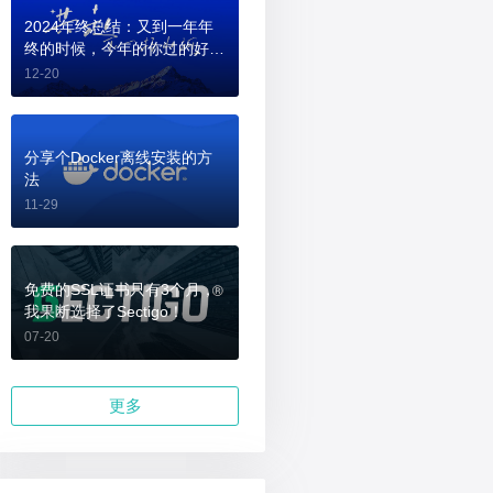
2024年终总结：又到一年年
终的时候，今年的你过的好
吗？
12-20
分享个Docker离线安装的方
法
11-29
免费的SSL证书只有3个月，
我果断选择了Sectigo！
07-20
更多