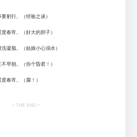
事要躬行。（经验之谈）
暖度春宵。（好大的胆子）
滑洗凝脂。（姑娘小心溺水）
王不早朝。（你个昏君！）
暖度春宵。（腐！）