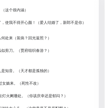
。（这个很内涵）
了，使我不得开心颜！（爱人结婚了，新郎不是你）
从何处来（装病？回光返照？）
风似剪刀。（贾府组织春游？）
人是知音。（天才都是孤独的）
过女嫱来。（死性不改）
却在灯火阑珊处。（你该庆幸还是郁闷？）