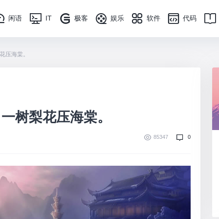
闲语
IT
极客
娱乐
软件
代码
花压海棠。
，一树梨花压海棠。
85347
0