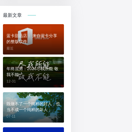
最新文章
蓝卡甜品店： 来自蓝卡分享
的整版软件
最近
年终混剪：2026尽我所能 敬
我不能
12-31
既做不了一个纯粹的好人，也
当不成一个纯粹的坏人；
07-11