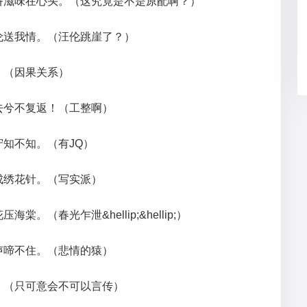
番滋味在心头。（这究竟是不是原配啊？）
伦送我情。（汪伦跳崖了？）
。（因果关系）
去兮不复返！（工整啊）
守知不知。（有JQ）
成绣花针。（写实派）
。（春光乍泄&hellip;&hellip;）
声啼不住。（悲情的猿）
。（只可意会不可以言传）