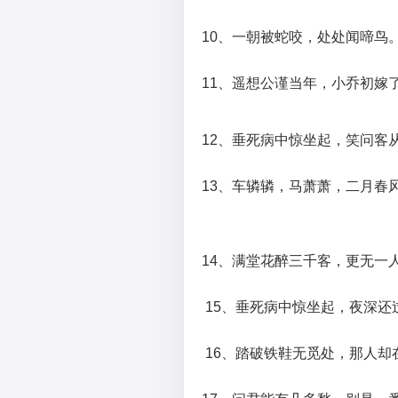
10、一朝被蛇咬，处处闻啼鸟
11、遥想公谨当年，小乔初嫁
12、垂死病中惊坐起，笑问客
13、车辚辚，马萧萧，二月春
14、满堂花醉三千客，更无一
15、垂死病中惊坐起，夜深还
16、踏破铁鞋无觅处，那人