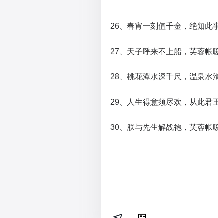
26、春宵一刻值千金，绝知此
27、天子呼来不上船，芙蓉帐
28、桃花潭水深千尺，温泉水
29、人生得意须尽欢，从此君
30、朕与先生解战袍，芙蓉帐