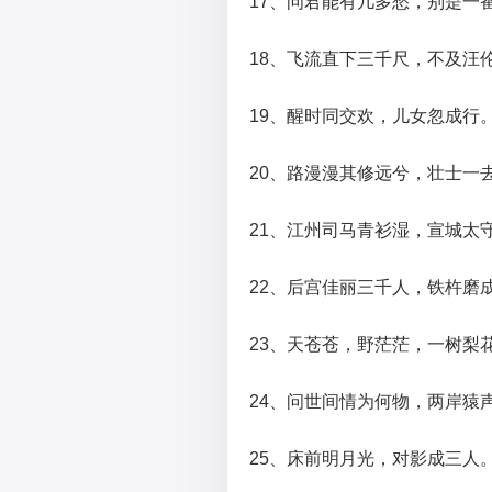
17、问君能有几多愁，别是一
18、飞流直下三千尺，不及汪
19、醒时同交欢，儿女忽成行
20、路漫漫其修远兮，壮士一
21、江州司马青衫湿，宣城太
22、后宫佳丽三千人，铁杵磨
23、天苍苍，野茫茫，一树梨花压海棠
24、问世间情为何物，两岸猿
25、床前明月光，对影成三人