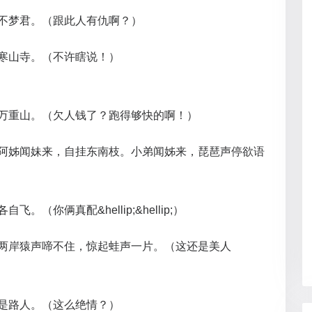
人不梦君。（跟此人有仇啊？）
寒山寺。（不许瞎说！）
万重山。（欠人钱了？跑得够快的啊！）
；阿姊闻妹来，自挂东南枝。小弟闻姊来，琵琶声停欲语
）
（你俩真配&hellip;&hellip;）
。两岸猿声啼不住，惊起蛙声一片。（这还是美人
是路人。（这么绝情？）