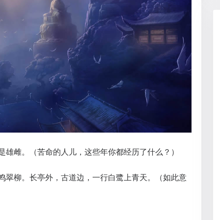
我是雄雌。（苦命的人儿，这些年你都经历了什么？）
鹂鸣翠柳。长亭外，古道边，一行白鹭上青天。（如此意