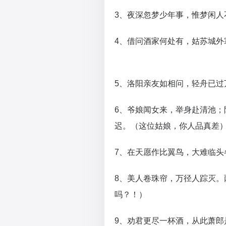
3、夜深忽梦少年事，惟梦闲
4、借问酒家何处有，姑苏城外
5、洛阳亲友如相问，轻舟已过
6、爷娘闻女来，举身赴清池
迟。（这位姑娘，你人品真差
7、在天愿作比翼鸟，大难临头各自飞。
8、美人卷珠帘，万径人踪灭
吗？！）
9、劝君更尽一杯酒，从此萧郎