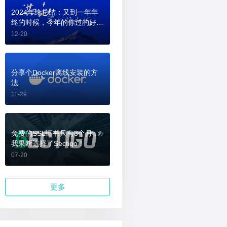
2024年终总结：又到一年年
终的时候，今年的你过的好
吗？
12-20
分享个Docker离线安装的方
法
11-29
免费的SSL证书只有3个月，
我果断选择了Sectigo！
07-20
更多