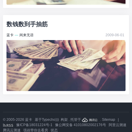
数钱数到手抽筋
蓝卡
—
闲来无语
2009-06-01
© 2005-2026
蓝卡
基于
Typecho)))
构架 . 托管于
.
Sitemap
|
豫ICP备18031224号-1
豫公网安备 41010802002176号
阿里云测速
腾讯云测速
强叔带你去看房
状态