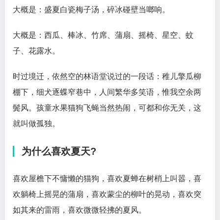
大概是：盛夏白瓷梅子汤，碎冰碰壁当啷响。
大概是：西瓜、棒冰、竹席、蒲扇、摇椅、星空、蚊
子、花露水。
时过境迁，依然空的林语堂说过的一段话：稚儿擎瓜柳
棚下，细犬逐蝶窄巷中，人间繁华多笑语，惟我空余两
鬓风。孩童水果猫狗飞蝇当然热闹，可都和你无关，这
就叫做孤独。
为什么喜欢夏天?
喜欢屋檐下不慵懒的猫狗，喜欢夏蝉在树梢上叫嚣，喜
欢躺椅上摇晃的蒲扇，喜欢蒙尘的柳叶的晃动，喜欢突
如其来的雷雨，喜欢微微轻拂的夏风。