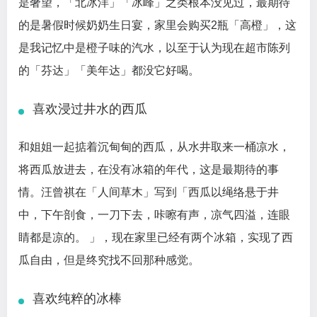
是奢望，「北冰洋」「冰峰」之类根本没见过，最期待
的是暑假时候奶奶生日宴，家里会购买2瓶「高橙」，这
是我记忆中是橙子味的汽水，以至于认为现在超市陈列
的「芬达」「美年达」都没它好喝。
喜欢浸过井水的西瓜
和姐姐一起掂着沉甸甸的西瓜，从水井取来一桶凉水，
将西瓜放进去，在没有冰箱的年代，这是最期待的事
情。汪曾祺在「人间草木」写到「西瓜以绳络悬于井
中，下午剖食，一刀下去，咔嚓有声，凉气四溢，连眼
睛都是凉的。 」，现在家里已经有两个冰箱，实现了西
瓜自由，但是终究找不回那种感觉。
喜欢纯粹的冰棒