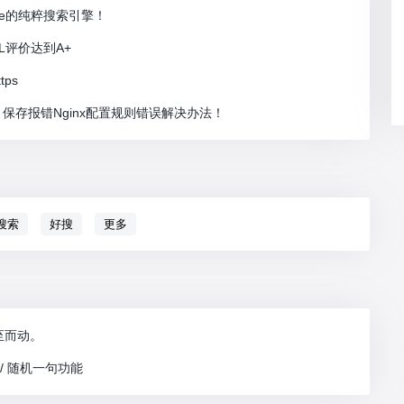
le的纯粹搜索引擎！
SL评价达到A+
ps
保存报错Nginx配置规则错误解决办法！
0搜索
好搜
更多
至而动。
 / 随机一句功能