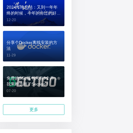
2024年终总结：又到一年年
终的时候，今年的你过的好
吗？
12-20
分享个Docker离线安装的方
法
11-29
免费的SSL证书只有3个月，
我果断选择了Sectigo！
07-20
更多