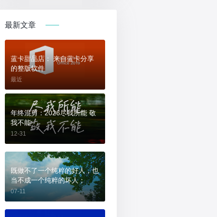
最新文章
蓝卡甜品店： 来自蓝卡分享
的整版软件
最近
年终混剪：2026尽我所能 敬
我不能
12-31
既做不了一个纯粹的好人，也
当不成一个纯粹的坏人；
07-11