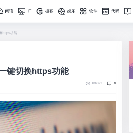
闲语
IT
极客
娱乐
软件
代码
ttps功能
一键切换https功能
106072
0