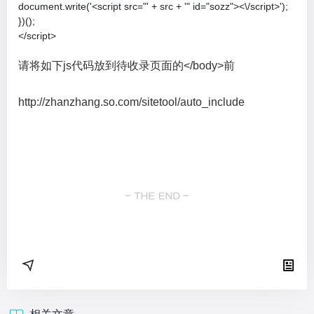
document.write('<script src="' + src + '" id="sozz"><\/script>');

})();

</script>
请将如下js代码放到待收录页面的</body>前
http://zhanzhang.so.com/sitetool/auto_include