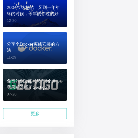
2024年终总结：又到一年年
终的时候，今年的你过的好
吗？
12-20
分享个Docker离线安装的方
法
11-29
免费的SSL证书只有3个月，
我果断选择了Sectigo！
07-20
更多