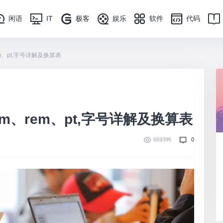
闲语
IT
极客
娱乐
软件
代码
m、pt,字号详解及换算表
m、rem、pt,字号详解及换算表
669396
0