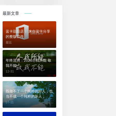
最新文章
蓝卡甜品店： 来自蓝卡分享
的整版软件
最近
年终混剪：2026尽我所能 敬
我不能
12-31
既做不了一个纯粹的好人，也
当不成一个纯粹的坏人；
07-11