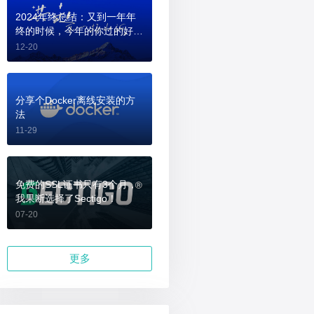
2024年终总结：又到一年年
终的时候，今年的你过的好
吗？
12-20
分享个Docker离线安装的方
法
11-29
免费的SSL证书只有3个月，
我果断选择了Sectigo！
07-20
更多