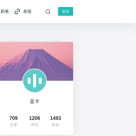
奶爸
友链
登录
蓝卡
709
1206
1493
文章
评论
粉丝