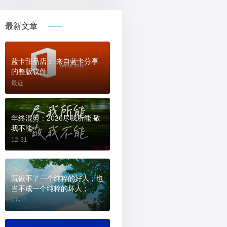
最新文章
蓝卡甜品店： 来自蓝卡分享
的整版软件
最近
年终混剪：2026尽我所能 敬
我不能
12-31
既做不了一个纯粹的好人，也
当不成一个纯粹的坏人；
07-11