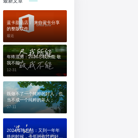
最新文章
蓝卡甜品店： 来自蓝卡分享
的整版软件
最近
年终混剪：2026尽我所能 敬
我不能
12-31
既做不了一个纯粹的好人，也
当不成一个纯粹的坏人；
07-11
2024年终总结：又到一年年
终的时候，今年的你过的好