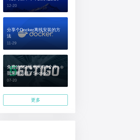
吗？
12-20
分享个Docker离线安装的方
法
11-29
免费的SSL证书只有3个月，
我果断选择了Sectigo！
07-20
更多