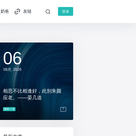
奶爸
友链
登录
06
08月, 2026
相思不比相逢好，此别朱颜
应老。——晏几道
随机一文