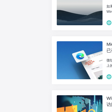
如果
Wi
M
已
微软
上
W
访