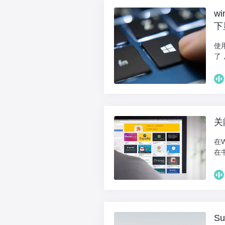
w
下
使
了
关
在
在
S