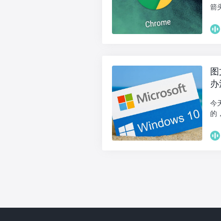
箭头，
图
办
今
的