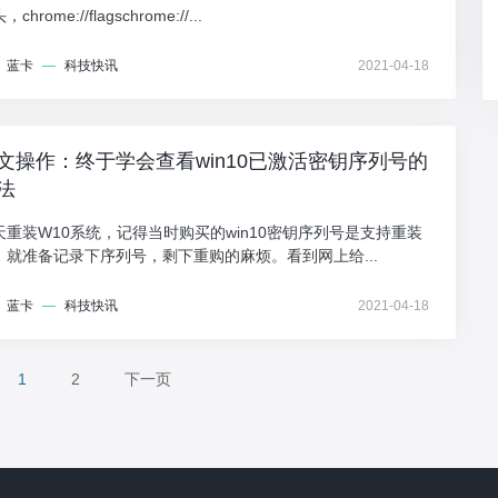
chrome://flagschrome://...
蓝卡
—
科技快讯
2021-04-18
文操作：终于学会查看win10已激活密钥序列号的
法
天重装W10系统，记得当时购买的win10密钥序列号是支持重装
，就准备记录下序列号，剩下重购的麻烦。看到网上给...
蓝卡
—
科技快讯
2021-04-18
1
2
下一页