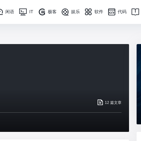
闲语
IT
极客
娱乐
软件
代码
12 篇文章