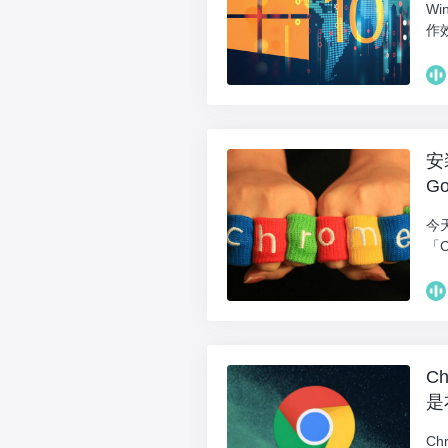
W
作
安
G
今
「C
C
是
C