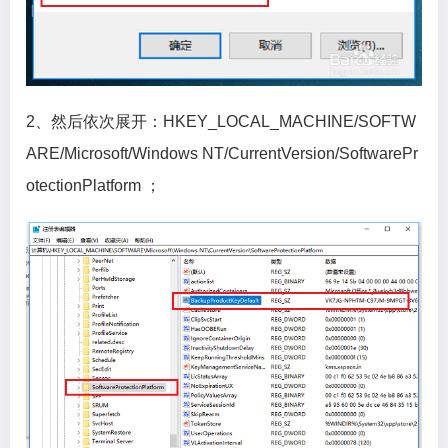
2、然后依次展开：HKEY_LOCAL_MACHINE/SOFTW
ARE/Microsoft/Windows NT/CurrentVersion/SoftwarePr
otectionPlatform ；