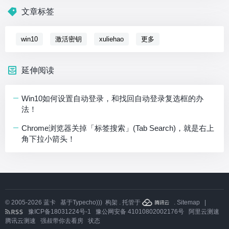
文章标签
win10
激活密钥
xuliehao
更多
延伸阅读
Win10如何设置自动登录，和找回自动登录复选框的办
法！
Chrome浏览器关掉「标签搜索」(Tab Search)，就是右上
角下拉小箭头！
© 2005-2026
蓝卡
基于
Typecho)))
构架 . 托管于
.
Sitemap
|
豫ICP备18031224号-1
豫公网安备 41010802002176号
阿里云测速
腾讯云测速
强叔带你去看房
状态