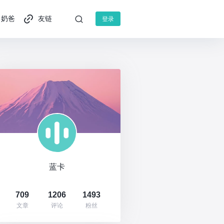
奶爸
友链
登录
蓝卡
709
1206
1493
文章
评论
粉丝