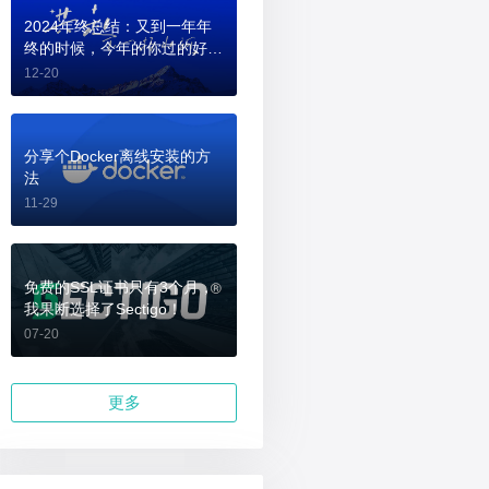
2024年终总结：又到一年年
终的时候，今年的你过的好
吗？
12-20
分享个Docker离线安装的方
法
11-29
免费的SSL证书只有3个月，
我果断选择了Sectigo！
07-20
更多