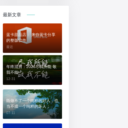
最新文章
蓝卡甜品店： 来自蓝卡分享
的整版软件
最近
年终混剪：2026尽我所能 敬
我不能
12-31
既做不了一个纯粹的好人，也
当不成一个纯粹的坏人；
07-11